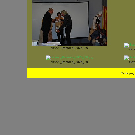
dictee _Parlaren_2026_25
dic
dictee _Parlaren_2026_28
dic
Cette pag