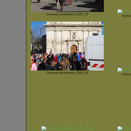
Carnaval_bedarrides_2026_19
Carna
Carnaval_bedarrides_2026_22
Carna