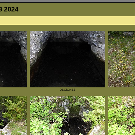
3 2024
4
DSCN3432